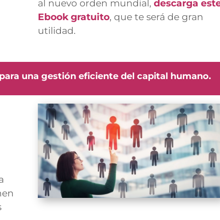
al nuevo orden mundial,
descarga est
Ebook gratuito
, que te será de gran
utilidad.
ara una gestión eficiente del capital humano.
a
nen
s