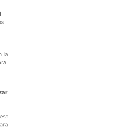
l
es
 la
ara
zar
esa
ara