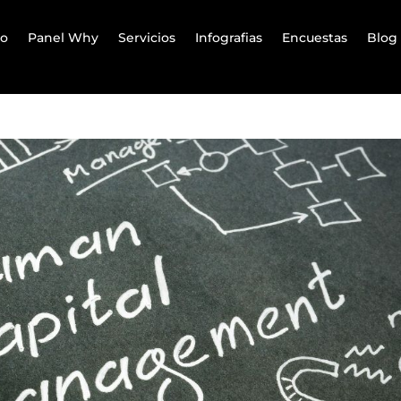
io
Panel Why
Servicios
Infografias
Encuestas
Blog