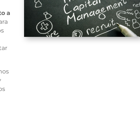
to a
ara
os
tar
nos
y
os